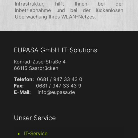
Infrastruktur, hilft Ihnen bei der
Inbetriebnahme und bei der lückenlosen
Überwachung Ihres WLAN-Netzes.
EUPASA GmbH IT-Solutions
Konrad-Zuse-Straße 4
66115 Saarbrücken
Telefon:
0681 / 947 33 43 0
Fax:
0681 / 947 33 43 9
E-Mail:
info@eupasa.de
Unser Service
IT-Service