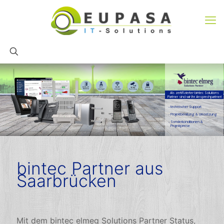
Als zertifizierter bintec Solutions
Partner sind wir Ihr Ansprechpartner!
- technischer Support
- Projektberatung & Umsetzung
- Sonderkonditionen &
Projektpreise
bintec Partner aus
Saarbrücken
Mit dem bintec elmeg Solutions Partner Status,